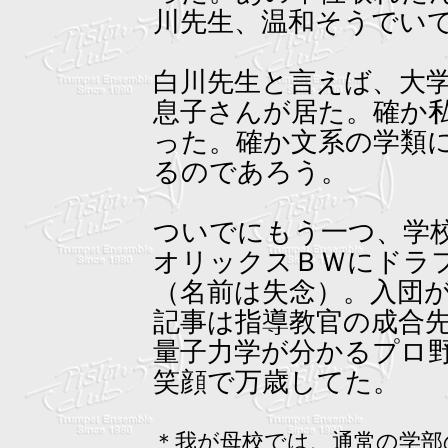
川先生、温和そうでい
白川先生と言えば、大
息子さんが居た。確か
った。確か文系の学類
るのであろう。
ついでにもう一つ、学
オリックスＢＷにドラ
（名前は失念）。入団
記事は指導教官の成合
量子力学が分かるプロ
笑顔で万歳してた。
＊我が母校では、通常の学部