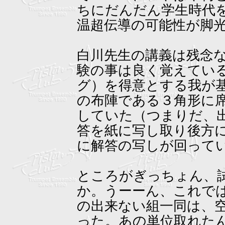
ちにだんだん学生時代
温超伝導の可能性が脚
白川先生の講義は残念
験の事は良く覚えてい
グ）を得意とする我が
の布陣である３角形に
していた（つまりだ、
答を紙に写し取り後方
に解答の写しが回って
ところがぎっちょん、
か。うーーん、これで
の出来ない組一同は、
った。あの単位取れた