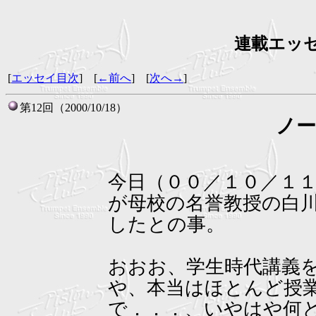
連載エッ
[
エッセイ目次
] [
←前へ
] [
次へ→
]
第12回（2000/10/18）
ノー
今日（００／１０／１
が母校の名誉教授の白
したとの事。
おおお、学生時代講義
や、本当はほとんど授
で．．．、いやはや何